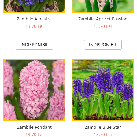
Hibiscus
Muscate
Zambile Albastre
Zambile Apricot Passion
Panselute
13,70 Lei
13,70 Lei
Petunii
Semiumbra sau umbra
INDISPONIBIL
INDISPONIBIL
Soare puternic
Soare sau semiumbra
Steaua Egiptului
Trandafir Chinezesc
Trandafiri
Trompeta ingerilor
Zambile bulbi
Țânțărică
Zambile Fondant
Zambile Blue Star
13,70 Lei
13,70 Lei