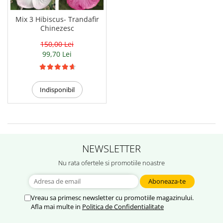
Hibiscus
Muscate
Mix 3 Hibiscus- Trandafir
Chinezesc
Panselute
150,00 Lei
Petunii
99,70 Lei
Semiumbra sau umbra
Soare puternic
Indisponibil
Soare sau semiumbra
Steaua Egiptului
Trandafir Chinezesc
Trandafiri
NEWSLETTER
Trompeta ingerilor
Nu rata ofertele si promotiile noastre
Zambile bulbi
Țânțărică
Vreau sa primesc newsletter cu promotiile magazinului.
Afla mai multe in
Politica de Confidentialitate