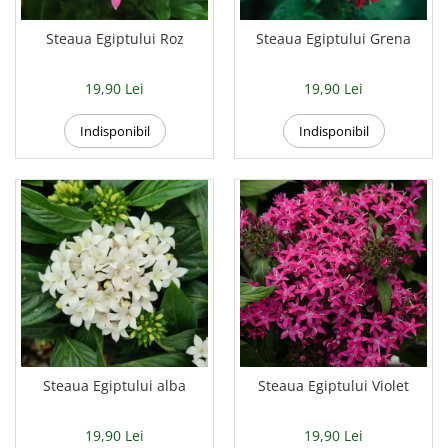
Hibiscus
Muscate
Steaua Egiptului Roz
Steaua Egiptului Grena
Panselute
19,90 Lei
19,90 Lei
Petunii
Semiumbra sau umbra
Indisponibil
Indisponibil
Soare puternic
Soare sau semiumbra
Steaua Egiptului
Trandafir Chinezesc
Trandafiri
Trompeta ingerilor
Zambile bulbi
Țânțărică
Steaua Egiptului alba
Steaua Egiptului Violet
19,90 Lei
19,90 Lei