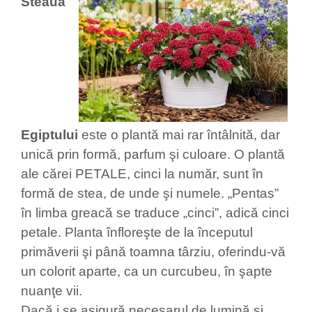
Steaua
Egiptului
este o plantă mai rar întâlnită, dar
unică prin formă, parfum şi culoare. O plantă
ale cărei PETALE, cinci la număr
, s
unt în
formă de stea, de unde şi numele. „Pentas”
în limba greacă se traduce „cinci”, adică cinci
petale. Planta înfloreşte de la începutul
primăverii şi până toamna târziu, oferindu-vă
un colorit aparte, ca un curcubeu, în şapte
nuanţe vii.
Dacă i se asigură necesarul de lumină şi