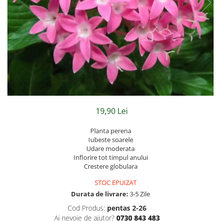
Hibiscus
Muscate
Panselute
Petunii
Semiumbra sau umbra
Soare puternic
Soare sau semiumbra
Steaua Egiptului
19,90 Lei
Trandafir Chinezesc
Planta perena
Trandafiri
Iubeste soarele
Udare moderata
Trompeta ingerilor
Inflorire tot timpul anului
Crestere globulara
Zambile bulbi
STOC EPUIZAT
Țânțărică
Durata de livrare:
3-5 Zile
Cod Produs:
pentas 2-26
Ai nevoie de ajutor?
0730 843 483