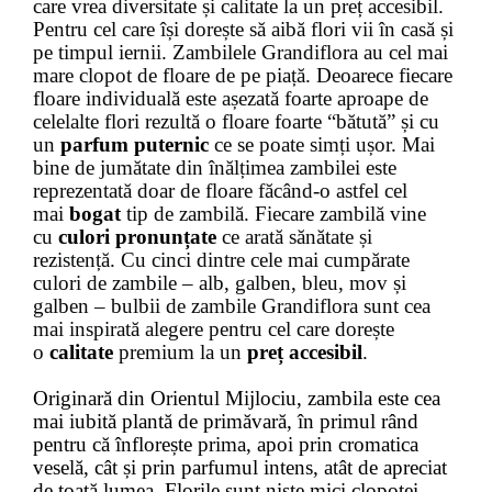
care vrea diversitate și calitate la un preț accesibil.
Pentru cel care își dorește să aibă flori vii în casă și
pe timpul iernii. Zambilele Grandiflora au cel mai
mare clopot de floare de pe piață. Deoarece fiecare
floare individuală este așezată foarte aproape de
celelalte flori rezultă o floare foarte “bătută” și cu
un
parfum puternic
ce se poate simți ușor. Mai
bine de jumătate din înălțimea zambilei este
reprezentată doar de floare făcând-o astfel cel
mai
bogat
tip de zambilă. Fiecare zambilă vine
cu
culori pronunțate
ce arată sănătate și
rezistență. Cu cinci dintre cele mai cumpărate
culori de zambile – alb, galben, bleu, mov și
galben – bulbii de zambile Grandiflora sunt cea
mai inspirată alegere pentru cel care dorește
o
calitate
premium la un
preț
accesibil
.
Originară din Orientul Mijlociu, zambila este cea
mai iubită plantă de primăvară, în primul rând
pentru că înflorește prima, apoi prin cromatica
veselă, cât și prin parfumul intens, atât de apreciat
de toată lumea. Florile sunt niște mici clopoței,