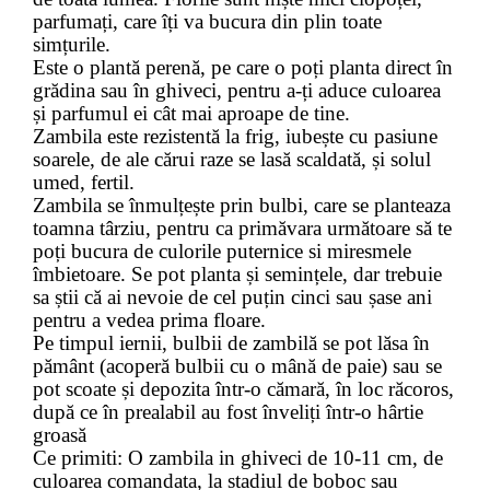
parfumați, care îți va bucura din plin toate
simțurile.
Este o plantă perenă, pe care o poți planta direct în
grădina sau în ghiveci, pentru a-ți aduce culoarea
și parfumul ei cât mai aproape de tine.
Zambila este rezistentă la frig, iubește cu pasiune
soarele, de ale cărui raze se lasă scaldată, și solul
umed, fertil.
Zambila se înmulțește prin bulbi, care se planteaza
toamna târziu, pentru ca primăvara următoare să te
poți bucura de culorile puternice si miresmele
îmbietoare. Se pot planta și semințele, dar trebuie
sa știi că ai nevoie de cel puțin cinci sau șase ani
pentru a vedea prima floare.
Pe timpul iernii, bulbii de zambilă se pot lăsa în
pământ (acoperă bulbii cu o mână de paie) sau se
pot scoate și depozita într-o cămară, în loc răcoros,
după ce în prealabil au fost înveliți într-o hârtie
groasă
Ce primiti: O zambila in ghiveci de 10-11 cm, de
culoarea comandata, la stadiul de boboc sau