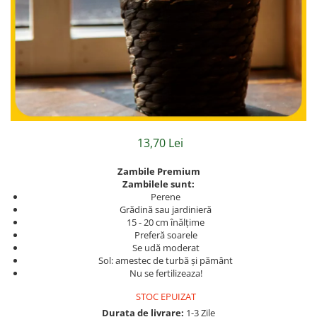
Hibiscus
Muscate
Panselute
Petunii
Semiumbra sau umbra
Soare puternic
Soare sau semiumbra
13,70 Lei
Steaua Egiptului
Zambile Premium
Trandafir Chinezesc
Zambilele sunt:
Perene
Trandafiri
Grădină sau jardinieră
Trompeta ingerilor
15 - 20 cm înălțime
Preferă soarele
Zambile bulbi
Se udă moderat
Sol: amestec de turbă și pământ
Țânțărică
Nu se fertilizeaza!
STOC EPUIZAT
Durata de livrare:
1-3 Zile