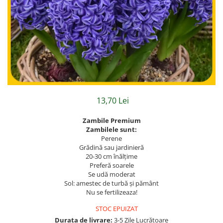
Hibiscus
Muscate
Panselute
Petunii
Semiumbra sau umbra
Soare puternic
Soare sau semiumbra
13,70 Lei
Steaua Egiptului
Zambile Premium
Trandafir Chinezesc
Zambilele sunt:
Perene
Trandafiri
Grădină sau jardinieră
Trompeta ingerilor
20-30 cm înălțime
Preferă soarele
Zambile bulbi
Se udă moderat
Sol: amestec de turbă și pământ
Țânțărică
Nu se fertilizeaza!
STOC EPUIZAT
Durata de livrare:
3-5 Zile Lucrătoare