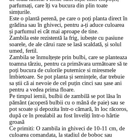
parfumați, care îți va bucura din plin toate
simțurile.
Este o plantă perenă, pe care o poți planta direct în
grădina sau în ghiveci, pentru a-ți aduce culoarea
și parfumul ei cât mai aproape de tine.
Zambila este rezistentă la frig, iubește cu pasiune
soarele, de ale cărui raze se lasă scaldată, și solul
umed, fertil.
Zambila se înmulțește prin bulbi, care se planteaza
toamna târziu, pentru ca primăvara următoare să te
poți bucura de culorile puternice si miresmele
îmbietoare. Se pot planta și semințele, dar trebuie
sa știi că ai nevoie de cel puțin cinci sau șase ani
pentru a vedea prima floare.
Pe timpul iernii, bulbii de zambilă se pot lăsa în
pământ (acoperă bulbii cu o mână de paie) sau se
pot scoate și depozita într-o cămară, în loc răcoros,
după ce în prealabil au fost înveliți într-o hârtie
groasă
Ce primiti: O zambila in ghiveci de 10-11 cm, de
culoarea comandata, la stadiul de boboc sau