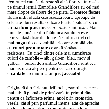
Pentru cel care își dorește să aibă flori vii în casă și
pe timpul iernii. Zambilele Grandiflora au cel mai
mare clopot de floare de pe piață. Deoarece fiecare
floare individuală este așezată foarte aproape de
celelalte flori rezultă o floare foarte “bătută” și cu
un
parfum puternic
ce se poate simți ușor. Mai
bine de jumătate din înălțimea zambilei este
reprezentată doar de floare făcând-o astfel cel
mai
bogat
tip de zambilă. Fiecare zambilă vine
cu
culori pronunțate
ce arată sănătate și
rezistență. Cu cinci dintre cele mai cumpărate
culori de zambile – alb, galben, bleu, mov și
galben – bulbii de zambile Grandiflora sunt cea
mai inspirată alegere pentru cel care dorește
o
calitate
premium la un
preț
accesibil
.
Originară din Orientul Mijlociu, zambila este cea
mai iubită plantă de primăvară, în primul rând
pentru că înflorește prima, apoi prin cromatica
veselă, cât și prin parfumul intens, atât de apreciat
de toată lumea. Florile sunt niște mici clopoței,