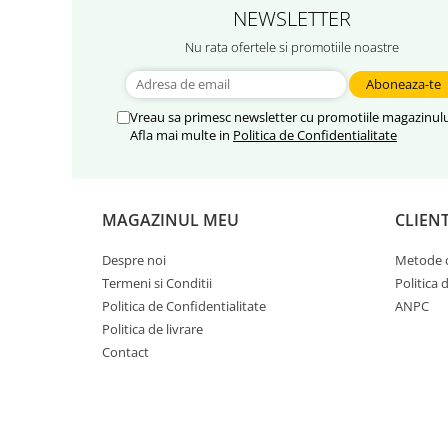
Hibiscus
NEWSLETTER
Muscate
Nu rata ofertele si promotiile noastre
Panselute
Petunii
Vreau sa primesc newsletter cu promotiile magazinulu
Semiumbra sau umbra
Afla mai multe in
Politica de Confidentialitate
Soare puternic
Soare sau semiumbra
Steaua Egiptului
MAGAZINUL MEU
CLIENT
Trandafir Chinezesc
Despre noi
Metode d
Trandafiri
Termeni si Conditii
Politica 
Politica de Confidentialitate
ANPC
Trompeta ingerilor
Politica de livrare
Zambile bulbi
Contact
Țânțărică