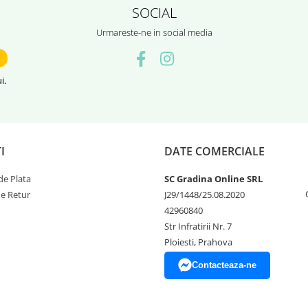
SOCIAL
Urmareste-ne in social media
i.
I
DATE COMERCIALE
e Plata
SC Gradina Online SRL
de Retur
J29/1448/25.08.2020
42960840
Str Infratirii Nr. 7
Ploiesti, Prahova
Contacteaza-ne