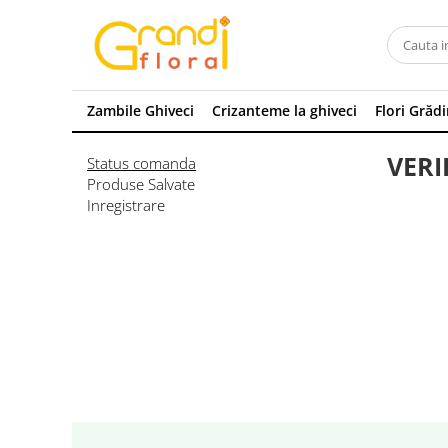
Flori Grădină
Flori Ghiveci
Toate florile
Flori Ghiveci Exterior
Zambile Ghiveci
Crizanteme la ghiveci
Flori Grăd
Begonii
Flori Ghiveci Interior
VERI
Status comanda
Cale
Produse Salvate
Cineraria
Inregistrare
Craite
Crizanteme
Dipladenia
Gailardia
Gardenia
Garoafe
Gura leului