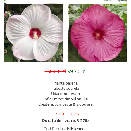
Hibiscus
Muscate
Panselute
Petunii
Semiumbra sau umbra
Soare puternic
Soare sau semiumbra
Steaua Egiptului
150,00 Lei
99,70 Lei
Trandafir Chinezesc
Trandafiri
Planta perena
Iubeste soarele
Trompeta ingerilor
Udare moderata
Inflorire tot timpul anului
Zambile bulbi
Crestere: compacta & globulara
Țânțărică
STOC EPUIZAT
Durata de livrare:
3-5 Zile
Cod Produs:
hibiscus