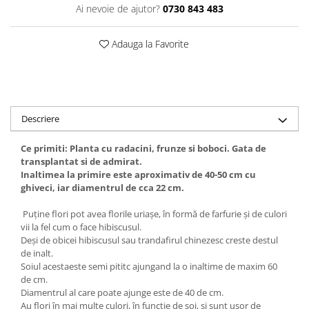
Ai nevoie de ajutor?
0730 843 483
Adauga la Favorite
Descriere
Ce primiti: Planta cu radacini, frunze si boboci. Gata de
transplantat si de admirat.
Inaltimea la primire este aproximativ de 40-50 cm cu
ghiveci, iar diamentrul de cca 22 cm.
Puține flori pot avea florile uriașe, în formă de farfurie și de culori
vii la fel cum o face hibiscusul.
Deși de obicei hibiscusul sau trandafirul chinezesc creste destul
de inalt.
Soiul acestaeste semi pititc ajungand la o inaltime de maxim 60
de cm.
Diamentrul al care poate ajunge este de 40 de cm.
Au flori în mai multe culori, în funcție de soi, și sunt ușor de