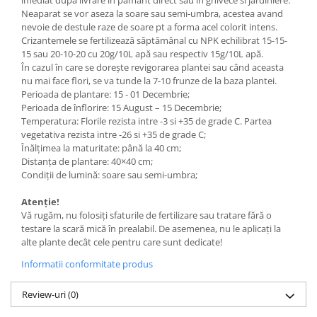
imediat dupa livrare in pamant direct sau in ghivece si jardiniere.
Neaparat se vor aseza la soare sau semi-umbra, acestea avand
nevoie de destule raze de soare pt a forma acel colorit intens.
Crizantemele se fertilizează săptămânal cu NPK echilibrat 15-15-
15 sau 20-10-20 cu 20g/10L apă sau respectiv 15g/10L apă.
În cazul în care se dorește revigorarea plantei sau când aceasta
nu mai face flori, se va tunde la 7-10 frunze de la baza plantei.
Perioada de plantare: 15 - 01 Decembrie;
Perioada de înflorire: 15 August – 15 Decembrie;
Temperatura: Florile rezista intre -3 si +35 de grade C. Partea
vegetativa rezista intre -26 si +35 de grade C;
Înălțimea la maturitate: până la 40 cm;
Distanța de plantare: 40×40 cm;
Condiții de lumină: soare sau semi-umbra;
Atenție!
Vă rugăm, nu folosiți sfaturile de fertilizare sau tratare fără o
testare la scară mică în prealabil. De asemenea, nu le aplicați la
alte plante decât cele pentru care sunt dedicate!
Informatii conformitate produs
Review-uri
(0)