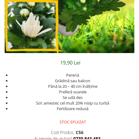
Hibiscus
Muscate
Panselute
Petunii
Semiumbra sau umbra
Soare puternic
Soare sau semiumbra
19,90 Lei
Steaua Egiptului
Perenă
Trandafir Chinezesc
Grădină sau balcon
Până la 20 – 40 cm înălțime
Trandafiri
Preferă soarele
Trompeta ingerilor
Se udă des
Sol: amestec cel mult 20% nisip cu turbă
Zambile bulbi
Fertilizare redusă
Țânțărică
STOC EPUIZAT
Cod Produs:
C56
Ai nevoie de ajutor?
0730 843 483