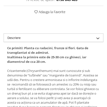
Adauga la Favorite
Descriere
Ce primiti: Planta cu radacini, frunze si flori. Gata de
transplantat si de admirat.
Inaltimea la primire este de 25-30 cm cu ghiveci, iar
diamentrul de cca 20 cm.
Crizantemele (Chrysanthemum) mai sunt cunoscute și sub
denumirea de ”tufănele” sau ”margarete de toamnă”. Acestea se
udă des. Pentru o crestere armonioasa si o inflorire indelungata
se recomandă să se folosească un amestec cu 20% cu nisip sau
turbă si fertilizant cu eliberare controlata. Se vor folosi ghivece cu
un drenaj bun pt a se evita stagnarea apei iar dacă se dorește o
aerare a solului, se va folosi perlit și veți avea și avantajul că
acesta va acționa ca un acumulator de apă. Pot fi plantate