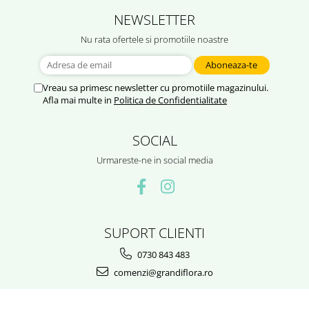
Hibiscus
NEWSLETTER
Muscate
Nu rata ofertele si promotiile noastre
Panselute
Petunii
Semiumbra sau umbra
Vreau sa primesc newsletter cu promotiile magazinului.
Afla mai multe in
Politica de Confidentialitate
Soare puternic
Soare sau semiumbra
SOCIAL
Steaua Egiptului
Urmareste-ne in social media
Trandafir Chinezesc
Trandafiri
Trompeta ingerilor
SUPORT CLIENTI
Zambile bulbi
0730 843 483
Țânțărică
comenzi@grandiflora.ro