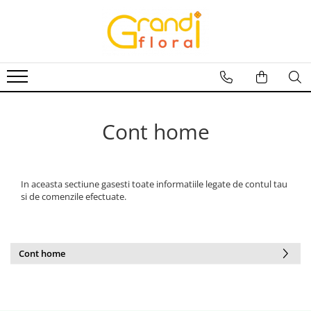
Flori Grădină
Flori Ghiveci
Toate florile
Flori Ghiveci Exterior
Begonii
Flori Ghiveci Interior
Cale
Cont home
Cineraria
Craite
Crizanteme
In aceasta sectiune gasesti toate informatiile legate de contul tau
si de comenzile efectuate.
Dipladenia
Gailardia
Gardenia
Cont home
Garoafe
Gura leului