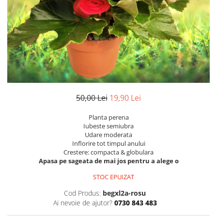
Hibiscus
Muscate
Panselute
Petunii
Semiumbra sau umbra
Soare puternic
Soare sau semiumbra
50,00 Lei
19,90 Lei
Steaua Egiptului
Planta perena
Trandafir Chinezesc
Iubeste semiubra
Udare moderata
Trandafiri
Inflorire tot timpul anului
Trompeta ingerilor
Crestere: compacta & globulara
Apasa pe sageata de mai jos pentru a alege o
Zambile bulbi
STOC EPUIZAT
Țânțărică
Cod Produs:
begxl2a-rosu
Ai nevoie de ajutor?
0730 843 483