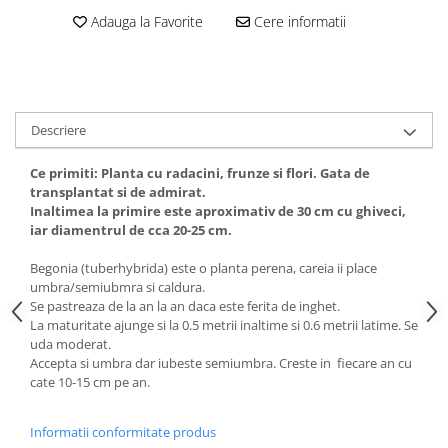
Adauga la Favorite
Cere informatii
Descriere
Ce primiti: Planta cu radacini, frunze si flori. Gata de
transplantat si de admirat.
Inaltimea la primire este aproximativ de 30 cm cu ghiveci,
iar diamentrul de cca 20-25 cm.
Begonia (tuberhybrida) este o planta perena, careia ii place
umbra/semiubmra si caldura.
Se pastreaza de la an la an daca este ferita de inghet.
La maturitate ajunge si la 0.5 metrii inaltime si 0.6 metrii latime. Se
uda moderat.
Accepta si umbra dar iubeste semiumbra. Creste in fiecare an cu
cate 10-15 cm pe an.
Informatii conformitate produs