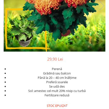
Hibiscus
Muscate
Panselute
Petunii
Semiumbra sau umbra
Soare puternic
Soare sau semiumbra
Steaua Egiptului
29,90 Lei
Trandafir Chinezesc
Trandafiri
Perenă
Grădină sau balcon
Trompeta ingerilor
Până la 20 – 40 cm înălțime
Preferă soarele
Zambile bulbi
Se udă des
Țânțărică
Sol: amestec cel mult 20% nisip cu turbă
Fertilizare redusă
STOC EPUIZAT