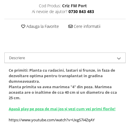
Cod Produs:
Criz FM Port
Ai nevoie de ajutor?
0730 843 483
Adauga la Favorite
Cere informatii
Descriere
Ce primiti: Planta cu radacini, lastari si frunze, in faza de
dezvoltare optima pentru transplantat in gradina
dumneavoastra.
Planta primita va avea marimea "4" din poza. Marimea
aceasta are o inaltime de cca 40 cm si un diametru de cca
25 cm.
Apasă play pe poza de mai jos și vezi cum vei primi florile!
https://www.youtube.com/watch?v=UxgS7i4ZqAY