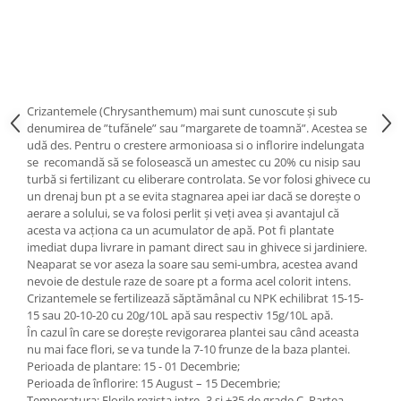
Crizantemele (Chrysanthemum) mai sunt cunoscute și sub
denumirea de ”tufănele” sau ”margarete de toamnă”. Acestea se
udă des. Pentru o crestere armonioasa si o inflorire indelungata
se recomandă să se folosească un amestec cu 20% cu nisip sau
turbă si fertilizant cu eliberare controlata. Se vor folosi ghivece cu
un drenaj bun pt a se evita stagnarea apei iar dacă se dorește o
aerare a solului, se va folosi perlit și veți avea și avantajul că
acesta va acționa ca un acumulator de apă. Pot fi plantate
imediat dupa livrare in pamant direct sau in ghivece si jardiniere.
Neaparat se vor aseza la soare sau semi-umbra, acestea avand
nevoie de destule raze de soare pt a forma acel colorit intens.
Crizantemele se fertilizează săptămânal cu NPK echilibrat 15-15-
15 sau 20-10-20 cu 20g/10L apă sau respectiv 15g/10L apă.
În cazul în care se dorește revigorarea plantei sau când aceasta
nu mai face flori, se va tunde la 7-10 frunze de la baza plantei.
Perioada de plantare: 15 - 01 Decembrie;
Perioada de înflorire: 15 August – 15 Decembrie;
Temperatura: Florile rezista intre -3 si +35 de grade C. Partea