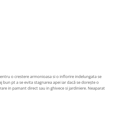
tru o crestere armonioasa si o inflorire indelungata se
j bun pt a se evita stagnarea apei iar dacă se dorește o
vrare in pamant direct sau in ghivece si jardiniere. Neaparat