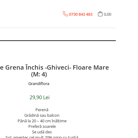
0730 843 483
0,00
 Grena Închis -Ghiveci- Floare Mare
(M: 4)
Grandiflora
29,90 Lei
Perenă
Grădină sau balcon
Până la 20 – 40 cm înălțime
Preferă soarele
Se udă des
Sol: amestec cel mult 20% nisip cu turbă