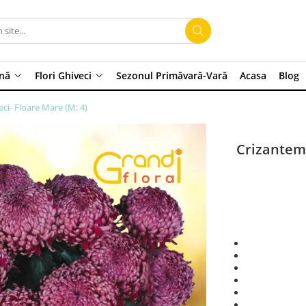
ină
Flori Ghiveci
Sezonul Primăvară-Vară
Acasa
Blog
ci- Floare Mare (M: 4)
Crizanteme