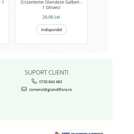
 1
Crizanteme Olandeze Galben -
Crizanteme 
1 Ghiveci
Portocaliu - 
20,00 Lei
20,00 
Indisponibil
Indispon
SUPORT CLIENTI
0730 843 483
comenzi@grandiflora.ro