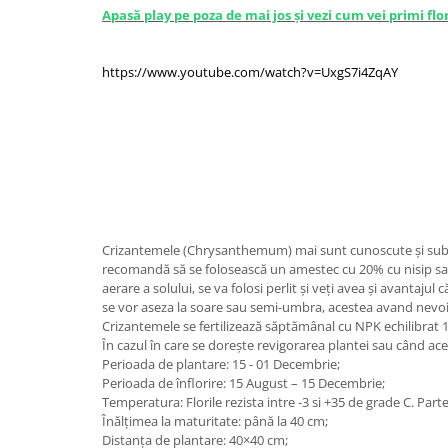
Apasă play pe poza de mai jos și vezi cum vei primi flor
https://www.youtube.com/watch?v=UxgS7i4ZqAY
Crizantemele (Chrysanthemum) mai sunt cunoscute și sub d
recomandă să se folosească un amestec cu 20% cu nisip sau t
aerare a solului, se va folosi perlit și veți avea și avantaj
se vor aseza la soare sau semi-umbra, acestea avand nevoie
Crizantemele se fertilizează săptămânal cu NPK echilibrat 
În cazul în care se dorește revigorarea plantei sau când acea
Perioada de plantare: 15 - 01 Decembrie;
Perioada de înflorire: 15 August – 15 Decembrie;
Temperatura: Florile rezista intre -3 si +35 de grade C. Parte
Înălțimea la maturitate: până la 40 cm;
Distanța de plantare: 40×40 cm;