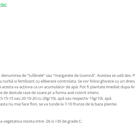
ile!
enumirea de ”tufănele” sau ”margarete de toamnă”. Acestea se udă des. Pen
urbă si fertilizant cu eliberare controlata. Se vor folosi ghivece cu un drena
ul că acesta va acționa ca un acumulator de apă. Pot fi plantate imediat dupa li
 de destule raze de soare pt a forma acel colorit intens.
15-15-15 sau 20-10-20 cu 20g/10L apă sau respectiv 15g/10L apă.
sta nu mai face flori, se va tunde la 7-10 frunze de la baza plantei.
a vegetativa rezista intre -26 si +35 de grade C;