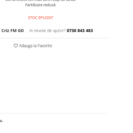
Fertilizare redusă
STOC EPUIZAT
:
Criz FM GD
Ai nevoie de ajutor?
0730 843 483
Adauga la Favorite
ra.