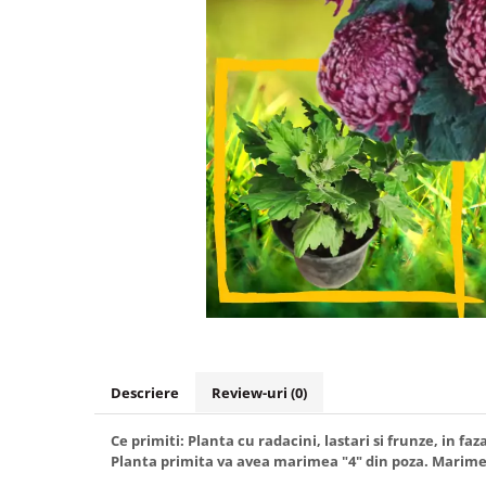
Hibiscus
Muscate
Panselute
Petunii
Semiumbra sau umbra
Soare puternic
Soare sau semiumbra
Steaua Egiptului
Trandafir Chinezesc
Trandafiri
Trompeta ingerilor
Zambile bulbi
Descriere
Review-uri
(0)
Țânțărică
Ce primiti: Planta cu radacini, lastari si frunze, in
Planta primita va avea marimea "4" din poza. Marimea