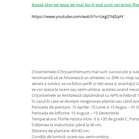
Apasă play pe poza de mai jos și vezi cum vei primi flor
https://www.youtube.com/watch?v=UxgS7i4ZqAY
Crizantemele (Chrysanthemum) mai sunt cunoscute și sub d
recomandă să se folosească un amestec cu 20% cu nisip sau t
aerare a solului, se va folosi perlit și veți avea și avantaj
se vor aseza la soare sau semi-umbra, acestea avand nevoie
Crizantemele se fertilizează săptămânal cu NPK echilibrat 
În cazul în care se dorește revigorarea plantei sau când acea
Perioada de plantare: 15 Aprilie -15 Iunie si 15 Augus – 01
Perioada de înflorire: 15 August – 15 Decembrie;
Temperatura: Florile rezista intre -3 si +35 de grade C. Parte
Înălțimea la maturitate: până la 40 cm;
Distanța de plantare: 40×40 cm;
Condiții de lumină: soare sau semi-umbra;