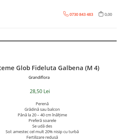
0730 843 483
0,00
teme Glob Fideluta Galbena (M 4)
Grandiflora
28,50 Lei
Perenă
Grădină sau balcon
Până la 20 – 40 cm înălțime
Preferă soarele
Se udă des
Sol: amestec cel mult 20% nisip cu turbă
Fertilizare redusă