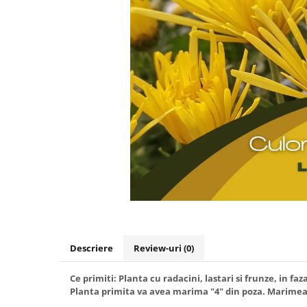
Hibiscus
Muscate
Panselute
Petunii
Semiumbra sau umbra
Soare puternic
Soare sau semiumbra
Steaua Egiptului
Trandafir Chinezesc
Trandafiri
Trompeta ingerilor
Zambile bulbi
Descriere
Review-uri
(0)
Țânțărică
Ce primiti: Planta cu radacini, lastari si frunze, in
Planta primita va avea marima "4" din poza. Marimea 