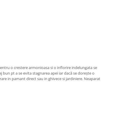
tru o crestere armonioasa si o inflorire indelungata se
j bun pt a se evita stagnarea apei iar dacă se dorește o
vrare in pamant direct sau in ghivece si jardiniere. Neaparat