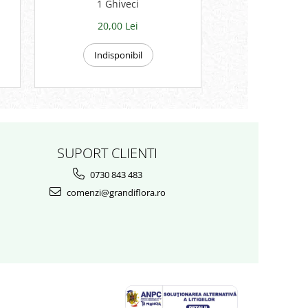
1 Ghiveci
Portocaliu - 
20,00 Lei
20,00 
Indisponibil
Indispon
SUPORT CLIENTI
0730 843 483
comenzi@grandiflora.ro