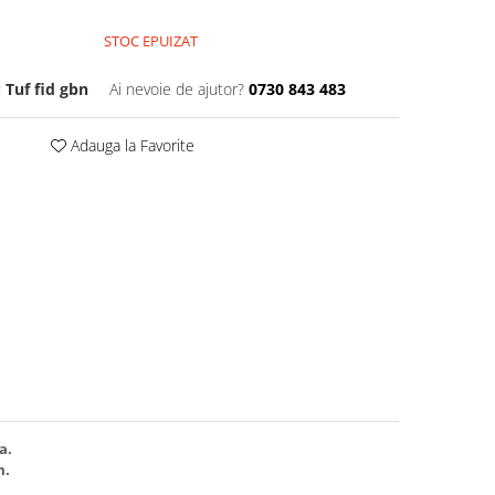
STOC EPUIZAT
:
Tuf fid gbn
Ai nevoie de ajutor?
0730 843 483
Adauga la Favorite
ra.
m.