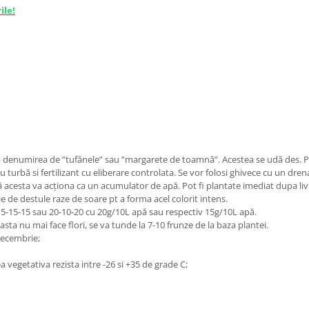
ile!
enumirea de ”tufănele” sau ”margarete de toamnă”. Acestea se udă des. Pen
urbă si fertilizant cu eliberare controlata. Se vor folosi ghivece cu un drena
ul că acesta va acționa ca un acumulator de apă. Pot fi plantate imediat dupa li
 de destule raze de soare pt a forma acel colorit intens.
15-15-15 sau 20-10-20 cu 20g/10L apă sau respectiv 15g/10L apă.
sta nu mai face flori, se va tunde la 7-10 frunze de la baza plantei.
 Decembrie;
a vegetativa rezista intre -26 si +35 de grade C;