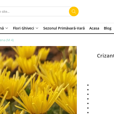
ină
Flori Ghiveci
Sezonul Primăvară-Vară
Acasa
Blog
ena (M 4)
Crizan