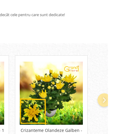
te decât cele pentru care sunt dedicate!
 1
Crizanteme Olandeze Galben -
Crizanteme 