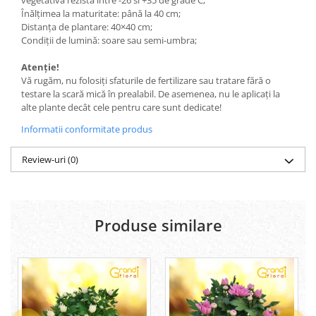
vegetativa rezista intre -26 si +35 de grade C;
Înălțimea la maturitate: până la 40 cm;
Distanța de plantare: 40×40 cm;
Condiții de lumină: soare sau semi-umbra;
Atenție!
Vă rugăm, nu folosiți sfaturile de fertilizare sau tratare fără o
testare la scară mică în prealabil. De asemenea, nu le aplicați la
alte plante decât cele pentru care sunt dedicate!
Informatii conformitate produs
Review-uri
(0)
Produse similare