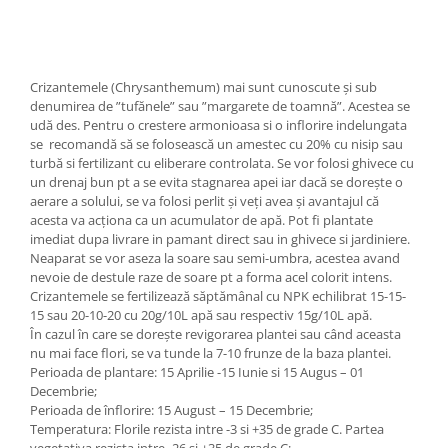
Crizantemele (Chrysanthemum) mai sunt cunoscute și sub
denumirea de ”tufănele” sau ”margarete de toamnă”. Acestea se
udă des. Pentru o crestere armonioasa si o inflorire indelungata
se recomandă să se folosească un amestec cu 20% cu nisip sau
turbă si fertilizant cu eliberare controlata. Se vor folosi ghivece cu
un drenaj bun pt a se evita stagnarea apei iar dacă se dorește o
aerare a solului, se va folosi perlit și veți avea și avantajul că
acesta va acționa ca un acumulator de apă. Pot fi plantate
imediat dupa livrare in pamant direct sau in ghivece si jardiniere.
Neaparat se vor aseza la soare sau semi-umbra, acestea avand
nevoie de destule raze de soare pt a forma acel colorit intens.
Crizantemele se fertilizează săptămânal cu NPK echilibrat 15-15-
15 sau 20-10-20 cu 20g/10L apă sau respectiv 15g/10L apă.
În cazul în care se dorește revigorarea plantei sau când aceasta
nu mai face flori, se va tunde la 7-10 frunze de la baza plantei.
Perioada de plantare: 15 Aprilie -15 Iunie si 15 Augus – 01
Decembrie;
Perioada de înflorire: 15 August – 15 Decembrie;
Temperatura: Florile rezista intre -3 si +35 de grade C. Partea