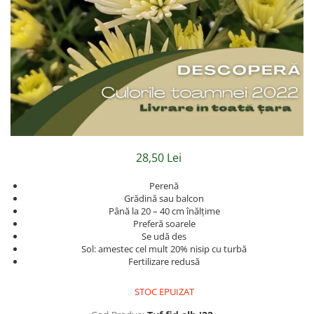
Hibiscus
Muscate
Panselute
Petunii
Semiumbra sau umbra
Soare puternic
Soare sau semiumbra
Steaua Egiptului
28,50 Lei
Trandafir Chinezesc
Perenă
Trandafiri
Grădină sau balcon
Până la 20 – 40 cm înălțime
Trompeta ingerilor
Preferă soarele
Se udă des
Zambile bulbi
Sol: amestec cel mult 20% nisip cu turbă
Țânțărică
Fertilizare redusă
STOC EPUIZAT