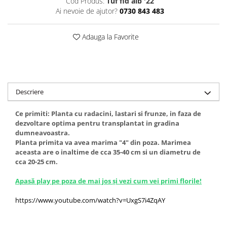
Cod Produs:
Tuf fid alb '22
Ai nevoie de ajutor?
0730 843 483
Adauga la Favorite
Descriere
Ce primiti: Planta cu radacini, lastari si frunze, in faza de
dezvoltare optima pentru transplantat in gradina
dumneavoastra.
Planta primita va avea marima "4" din poza. Marimea
aceasta are o inaltime de cca 35-40 cm si un diametru de
cca 20-25 cm.
Apasă play pe poza de mai jos și vezi cum vei primi florile!
https://www.youtube.com/watch?v=UxgS7i4ZqAY